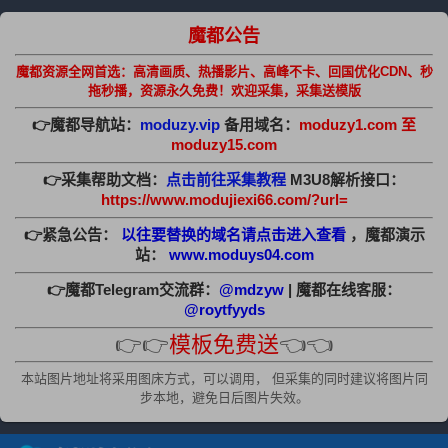
魔都公告
魔都资源全网首选：高清画质、热播影片、高峰不卡、回国优化CDN、秒
拖秒播，资源永久免费！欢迎采集，采集送模版
👉魔都导航站：
moduzy.vip
备用域名：
moduzy1.com 至
moduzy15.com
👉采集帮助文档：
点击前往采集教程
M3U8解析接口：
https://www.modujiexi66.com/?url=
👉紧急公告：
以往要替换的域名请点击进入查看
，魔都演示
站：
www.moduys04.com
👉魔都Telegram交流群：
@mdzyw
| 魔都在线客服：
@roytfyyds
👉👉
模板免费送
👈👈
本站图片地址将采用图床方式，可以调用， 但采集的同时建议将图片同
步本地，避免日后图片失效。