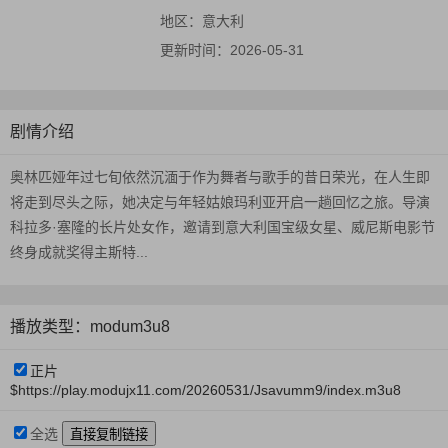
地区：
意大利
更新时间：
2026-05-31
剧情介绍
奥林匹娅年过七旬依然沉湎于作为舞者与歌手的昔日荣光，在人生即
将走到尽头之际，她决定与年轻姑娘玛利亚开启一趟回忆之旅。导演
科拉多·塞隆的长片处女作，邀请到意大利国宝级女星、威尼斯电影节
终身成就奖得主斯特...
播放类型：modum3u8
正片
$https://play.modujx11.com/20260531/Jsavumm9/index.m3u8
全选