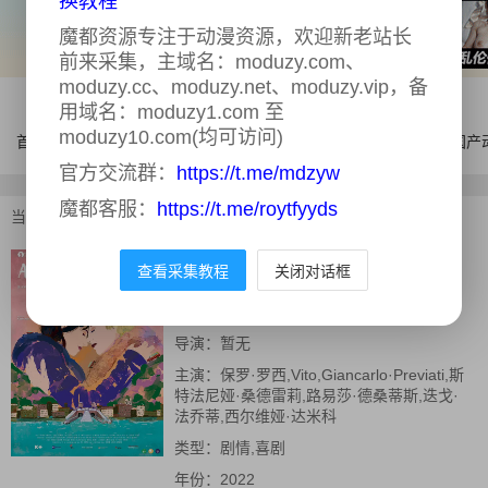
换教程
魔都资源专注于动漫资源，欢迎新老站长
前来采集，主域名：moduzy.com、
moduzy.cc、moduzy.net、moduzy.vip，备
用域名：moduzy1.com 至
moduzy10.com(均可访问)
首页
电影
连续剧
综艺
体育
AI漫剧
国产
官方交流群：
https://t.me/mdzyw
魔都客服：
https://t.me/roytfyyds
当前位置：
首页
>
电影
>
水与茴香
水与茴香
查看采集教程
关闭对话框
正片
又名：
Acqua e anice
导演：
暂无
主演：
保罗·罗西,Vito,Giancarlo·Previati,斯
特法尼娅·桑德雷莉,路易莎·德桑蒂斯,迭戈·
法乔蒂,西尔维娅·达米科
类型：
剧情,喜剧
年份：
2022