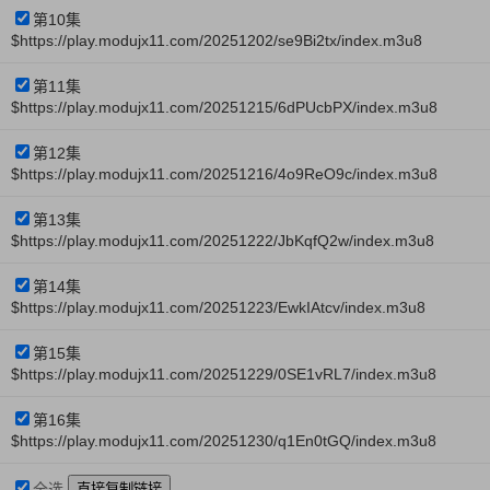
第10集
$https://play.modujx11.com/20251202/se9Bi2tx/index.m3u8
第11集
$https://play.modujx11.com/20251215/6dPUcbPX/index.m3u8
第12集
$https://play.modujx11.com/20251216/4o9ReO9c/index.m3u8
第13集
$https://play.modujx11.com/20251222/JbKqfQ2w/index.m3u8
第14集
$https://play.modujx11.com/20251223/EwkIAtcv/index.m3u8
第15集
$https://play.modujx11.com/20251229/0SE1vRL7/index.m3u8
第16集
$https://play.modujx11.com/20251230/q1En0tGQ/index.m3u8
全选