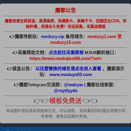
魔都公告
魔都资源全网首选：高清画质、热播影片、高峰不卡、回国优化CDN、秒
拖秒播，资源永久免费！欢迎采集，采集送模版
👉魔都导航站：
moduzy.vip
备用域名：
moduzy1.com 至
moduzy15.com
👉采集帮助文档：
点击前往采集教程
M3U8解析接口：
https://www.modujiexi66.com/?url=
👉紧急公告：
以往要替换的域名请点击进入查看
，魔都演示
站：
www.moduys03.com
👉魔都Telegram交流群：
@mdzyw
| 魔都在线客服：
@roytfyyds
👉👉
模板免费送
👈👈
本站图片地址将采用图床方式，可以调用， 但采集的同时建议将图片同
步本地，避免日后图片失效。