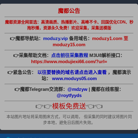
魔都公告
魔都资源全网首选：高清画质、热播影片、高峰不卡、回国优化CDN、秒
拖秒播，资源永久免费！欢迎采集，采集送模版
👉魔都导航站：
moduzy.vip
备用域名：
moduzy1.com 至
moduzy15.com
👉采集帮助文档：
点击前往采集教程
M3U8解析接口：
https://www.modujiexi66.com/?url=
👉紧急公告：
以往要替换的域名请点击进入查看
，魔都演示
站：
www.moduys05.com
👉魔都Telegram交流群：
@mdzyw
| 魔都在线客服：
@roytfyyds
👉👉
模板免费送
👈👈
本站图片地址将采用图床方式，可以调用， 但采集的同时建议将图片同
步本地，避免日后图片失效。