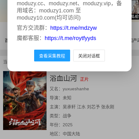
moduzy.cc、moduzy.net、moduzy.vip，备
用域名：moduzy1.com 至
moduzy10.com(均可访问)
官方交流群：
https://t.me/mdzyw
魔都客服：
https://t.me/roytfyyds
首页
电影
连续剧
综艺
体育
AI漫剧
国产
查看采集教程
关闭对话框
当前位置：
首页
>
电影
>
浴血山河
浴血山河
正片
又名：
yuxueshanhe
导演：
未知
主演：
吴承轩 江水 刘芯予 张永刚
类型：
战争
年份：
2025
地区：
中国大陆