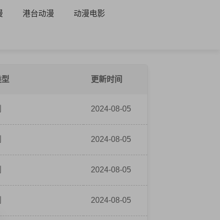
漫
港台动漫
动漫电影
类型
更新时间
剧
2024-08-05
剧
2024-08-05
剧
2024-08-05
剧
2024-08-05