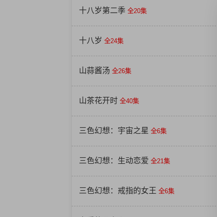
十八岁第二季
全20集
十八岁
全24集
山蒜酱汤
全26集
山茶花开时
全40集
三色幻想：宇宙之星
全6集
三色幻想：生动恋爱
全21集
三色幻想：戒指的女王
全6集