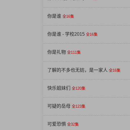
你是谁
全16集
你是谁 - 学校2015
全16集
你是礼物
全111集
了解的不多也无妨，是一家人
全16集
快乐姐妹们
全120集
可疑的岳母
全123集
可爱恐惧
全32集