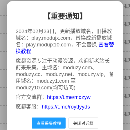
韩国
【重要通知】
韩国
2024年02月23日，更新播放域名，旧播放
域名：play.modujx.com，替换成新播放域
韩国
名：play.modujx10.com，不会替换
查看替
换教程
韩国
魔都资源专注于动漫资源，欢迎新老站长
前来采集，主域名：moduzy.com、
moduzy.cc、moduzy.net、moduzy.vip，备
韩国
用域名：moduzy1.com 至
moduzy10.com(均可访问)
韩国
官方交流群：
https://t.me/mdzyw
魔都客服：
https://t.me/roytfyyds
韩国
查看采集教程
关闭对话框