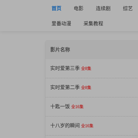
首页
电影
连续剧
综艺
里番动漫
采集教程
影片名称
实时爱第三季
全8集
实时爱第二季
全8集
十匙一饭
全16集
十八岁的瞬间
全16集